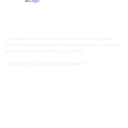
A propos de Coté Parents
Le magazine Côté-Parents.com se veut être un magazine
d'information objectif destiné à tous les parents et à ceux qui
prennent soin de leur famille au quotidien.
Contactez-nous:
cote-parents@ultramail.fr
SUIVEZ-NOUS