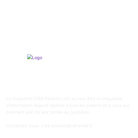
Psychologie
247
Shopping / Conso / Bons Plans
216
Loisirs & Sports
166
A propos de Coté Parents
Le magazine Côté-Parents.com se veut être un magazine
d'information objectif destiné à tous les parents et à ceux qui
prennent soin de leur famille au quotidien.
Contactez-nous:
cote-parents@ultramail.fr