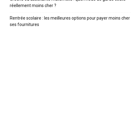
réellement moins cher ?
Rentrée scolaire : les meilleures options pour payer moins cher
ses fournitures
ARTICLES RECENTS
Trottinette enfant : comparatif 2026 et guide pour bien
choisir
Trouver une baby-sitter en 2026 : le comparatif des
meilleures plateformes
Quelle taille de vélo pour son enfant ? Le guide par âge