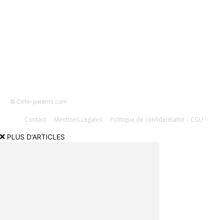
SUIVEZ-NOUS
© Cote-parents.com
Contact
Mentions Légales
Politique de confidentialité – CGU
PLUS D'ARTICLES