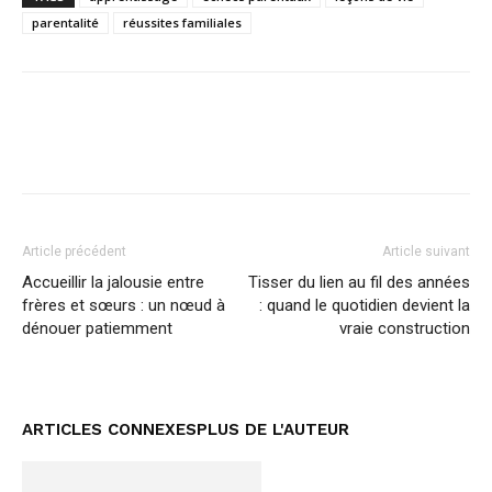
parentalité
réussites familiales
Facebook
Twitter
Pinterest
Article précédent
Article suivant
Accueillir la jalousie entre
Tisser du lien au fil des années
frères et sœurs : un nœud à
: quand le quotidien devient la
dénouer patiemment
vraie construction
ARTICLES CONNEXES
PLUS DE L'AUTEUR