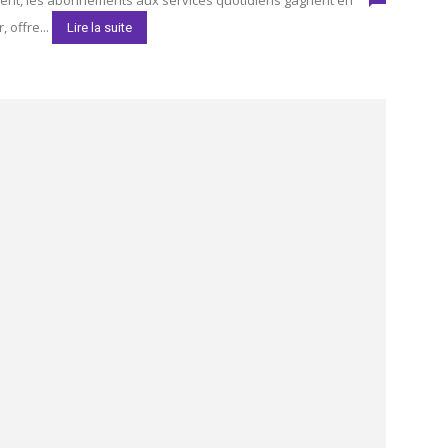
nent, les abonnements aux services quotidiens gagnent en
, offre...
Lire la suite