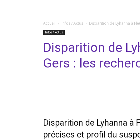
Accueil
Infos / Actus
Disparition de Lyhanna à Fle
Infos / Actus
Disparition de L
Gers : les reche
Facebook
Twitter
Pi
Disparition de Lyhanna à 
précises et profil du susp