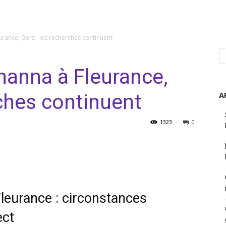
urance, Gers : les recherches continuent
yhanna à Fleurance,
rches continuent
A
1323
0
nterest
WhatsApp
Fleurance : circonstances
ect