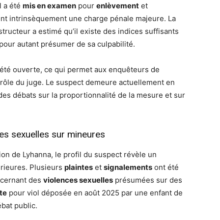
l a été
mis en examen
pour
enlèvement
et
nt intrinsèquement une charge pénale majeure. La
tructeur a estimé qu’il existe des indices suffisants
 pour autant présumer de sa culpabilité.
été ouverte, ce qui permet aux enquêteurs de
ntrôle du juge. Le suspect demeure actuellement en
 des débats sur la proportionnalité de la mesure et sur
es sexuelles sur mineures
ion de Lyhanna, le profil du suspect révèle un
érieures. Plusieurs
plaintes
et
signalements
ont été
oncernant des
violences sexuelles
présumées sur des
te
pour viol déposée en août 2025 par une enfant de
bat public.