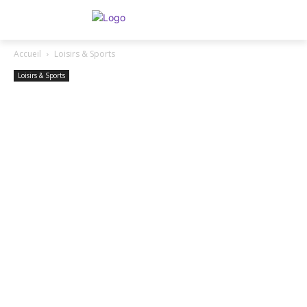
Accueil
Loisirs & Sports
Loisirs & Sports