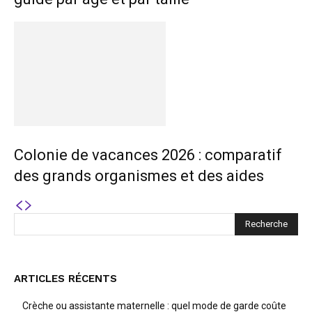
Colonie de vacances 2026 : comparatif
des grands organismes et des aides
ARTICLES RÉCENTS
Crèche ou assistante maternelle : quel mode de garde coûte