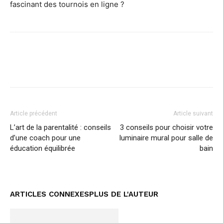
fascinant des tournois en ligne ?
Facebook
Twitter
Pinterest
Article précédent
Article suivant
L’art de la parentalité : conseils
3 conseils pour choisir votre
d’une coach pour une
luminaire mural pour salle de
éducation équilibrée
bain
ARTICLES CONNEXES
PLUS DE L'AUTEUR