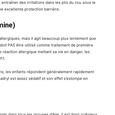
ntraîner des irritations dans les plis du cou sous le
e excellente protection barrière.
mine)
s allergiques, mais il agit beaucoup plus lentement que
 doit PAS être utilisé comme traitement de première
ne réaction allergique mettant sa vie en danger, les
11.
ons, les enfants répondent généralement rapidement
dryl est assez sédatif et son effet s’estompe en
nts dans tous les groupes d’âge, il est donc judicieux