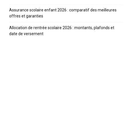
Assurance scolaire enfant 2026 : comparatif des meilleures
offres et garanties
Allocation de rentrée scolaire 2026 : montants, plafonds et
date de versement
ARTICLES RECENTS
Quelle taille de vélo pour son enfant ? Le guide par âge
et par taille
Proposition de loi pour interdire les réseaux sociaux aux
moins de 15 ans