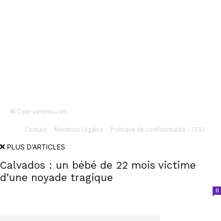
SUIVEZ-NOUS
© Cote-parents.com
Contact
Mentions Légales
Politique de confidentialité – CGU
PLUS D'ARTICLES
Calvados : un bébé de 22 mois victime
d’une noyade tragique
0