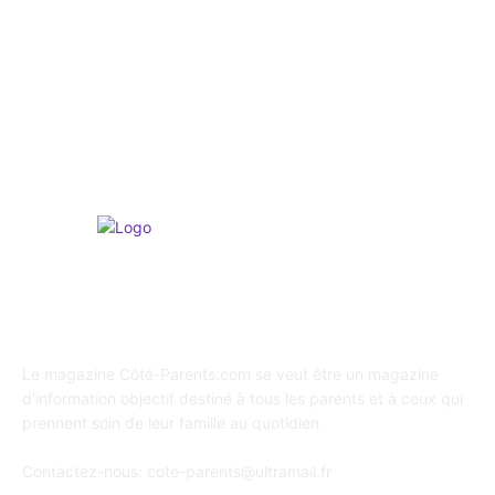
Culture & Activités
265
Psychologie
247
Shopping / Conso / Bons Plans
216
Loisirs & Sports
165
A propos de Coté Parents
Le magazine Côté-Parents.com se veut être un magazine
d'information objectif destiné à tous les parents et à ceux qui
prennent soin de leur famille au quotidien.
Contactez-nous:
cote-parents@ultramail.fr