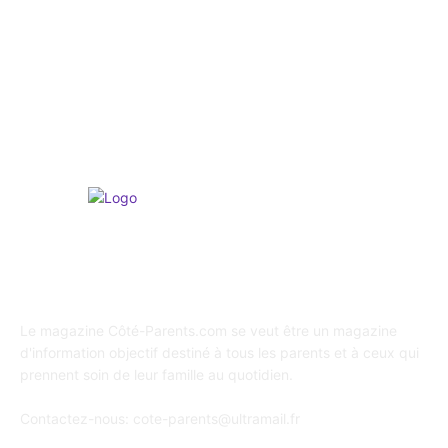
Psychologie
247
Shopping / Conso / Bons Plans
216
Loisirs & Sports
166
A propos de Coté Parents
Le magazine Côté-Parents.com se veut être un magazine
d'information objectif destiné à tous les parents et à ceux qui
prennent soin de leur famille au quotidien.
Contactez-nous:
cote-parents@ultramail.fr