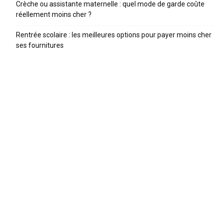
Crèche ou assistante maternelle : quel mode de garde coûte
réellement moins cher ?
Rentrée scolaire : les meilleures options pour payer moins cher
ses fournitures
ARTICLES RECENTS
Trottinette enfant : comparatif 2026 et guide pour bien
choisir
Trouver une baby-sitter en 2026 : le comparatif des
meilleures plateformes