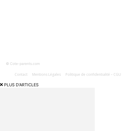
SUIVEZ-NOUS
© Cote-parents.com
Contact
Mentions Légales
Politique de confidentialité – CGU
PLUS D'ARTICLES