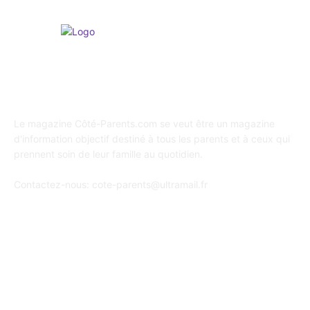
A propos de Coté Parents
Le magazine Côté-Parents.com se veut être un magazine
d'information objectif destiné à tous les parents et à ceux qui
prennent soin de leur famille au quotidien.
Contactez-nous:
cote-parents@ultramail.fr
SUIVEZ-NOUS