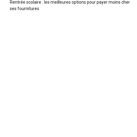
Rentrée scolaire : les meilleures options pour payer moins cher
ses fournitures
ARTICLES RECENTS
Trottinette enfant : comparatif 2026 et guide pour bien
choisir
Trouver une baby-sitter en 2026 : le comparatif des
meilleures plateformes
Quelle taille de vélo pour son enfant ? Le guide par âge
et par taille
ARTICLES POPULAIRES