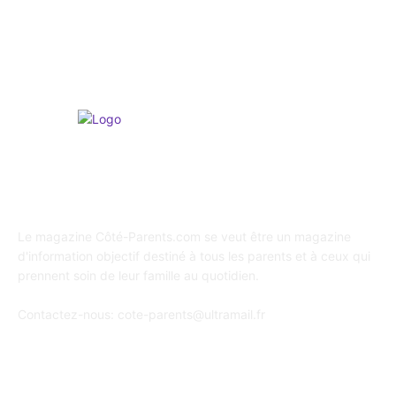
Loisirs & Sports
166
A propos de Coté Parents
Le magazine Côté-Parents.com se veut être un magazine
d'information objectif destiné à tous les parents et à ceux qui
prennent soin de leur famille au quotidien.
Contactez-nous:
cote-parents@ultramail.fr