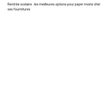
Rentrée scolaire : les meilleures options pour payer moins cher
ses fournitures
ARTICLES RECENTS
Trottinette enfant : comparatif 2026 et guide pour bien
choisir
Trouver une baby-sitter en 2026 : le comparatif des
meilleures plateformes
Quelle taille de vélo pour son enfant ? Le guide par âge
et par taille