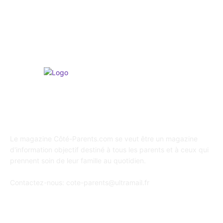
Shopping / Conso / Bons Plans
216
Loisirs & Sports
166
A propos de Coté Parents
Le magazine Côté-Parents.com se veut être un magazine
d'information objectif destiné à tous les parents et à ceux qui
prennent soin de leur famille au quotidien.
Contactez-nous:
cote-parents@ultramail.fr