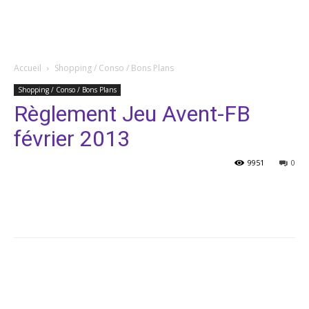
Accueil
Shopping / Conso / Bons Plans
Shopping / Conso / Bons Plans
Règlement Jeu Avent-FB
février 2013
9951
0
Facebook
Twitter
Pinterest
Facebook
Twitter
Pinterest