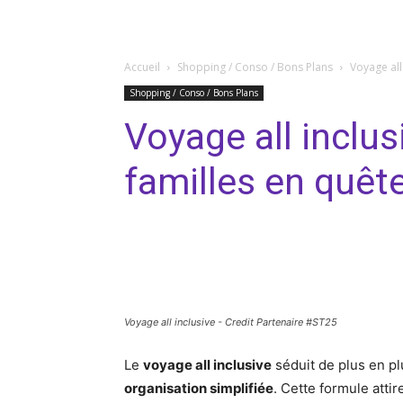
Accueil
Shopping / Conso / Bons Plans
Voyage all
Shopping / Conso / Bons Plans
Voyage all inclusi
familles en quêt
Facebook
Twitter
Pi
Voyage all inclusive - Credit Partenaire #ST25
Le
voyage all inclusive
séduit de plus en pl
organisation simplifiée
. Cette formule atti