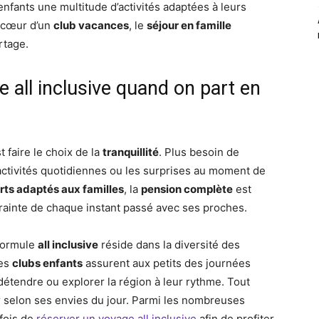
nfants une multitude d’activités adaptées à leurs
u cœur d’un
club vacances
, le
séjour en famille
rtage.
 all inclusive quand on part en
st faire le choix de la
tranquillité
. Plus besoin de
 activités quotidiennes ou les surprises au moment de
rts adaptés aux familles
, la
pension complète
est
trainte de chaque instant passé avec ses proches.
formule
all inclusive
réside dans la diversité des
Les
clubs enfants
assurent aux petits des journées
étendre ou explorer la région à leur rythme. Tout
 selon ses envies du jour. Parmi les nombreuses
rfois de
réserver un voyage all inclusive
afin de profiter