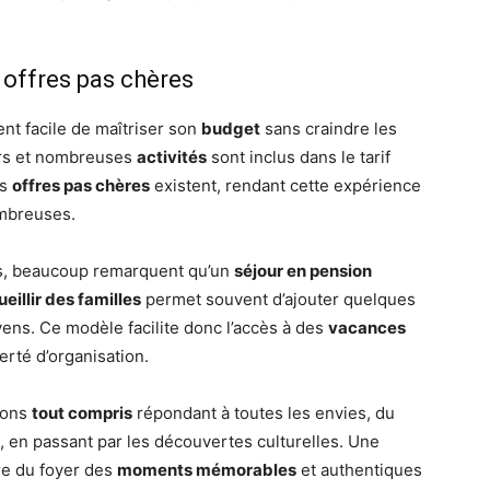
 offres pas chères
ient facile de maîtriser son
budget
sans craindre les
ers et nombreuses
activités
sont inclus dans le tarif
es
offres pas chères
existent, rendant cette expérience
ombreuses.
es, beaucoup remarquent qu’un
séjour en pension
eillir des familles
permet souvent d’ajouter quelques
ns. Ce modèle facilite donc l’accès à des
vacances
erté d’organisation.
tions
tout compris
répondant à toutes les envies, du
e, en passant par les découvertes culturelles. Une
re du foyer des
moments mémorables
et authentiques