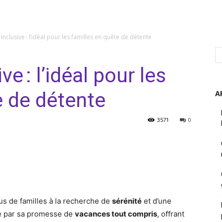
 inclusive : l’idéal pour les familles en quête de détente
ve : l’idéal pour les
e de détente
A
3571
0
nterest
WhatsApp
us de familles à la recherche de
sérénité
et d’une
re par sa promesse de
vacances tout compris
, offrant