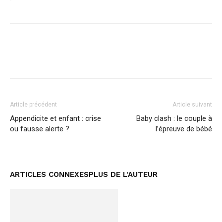
Facebook
Twitter
Pinterest
Article précédent
Article suivant
Appendicite et enfant : crise
Baby clash : le couple à
ou fausse alerte ?
l’épreuve de bébé
ARTICLES CONNEXES
PLUS DE L'AUTEUR