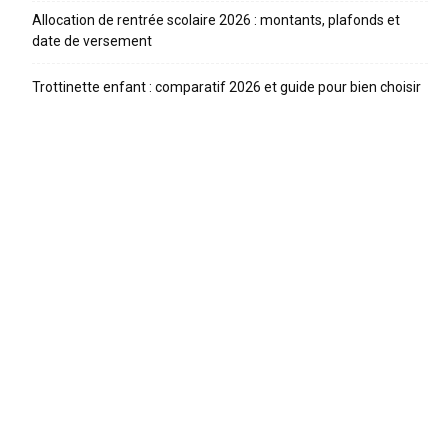
Allocation de rentrée scolaire 2026 : montants, plafonds et
date de versement
Trottinette enfant : comparatif 2026 et guide pour bien choisir
ARTICLES RECENTS
Proposition de loi pour interdire les réseaux sociaux aux
moins de 15 ans
Contrôle parental : 5 applications comparées en 2026
Colonie de vacances 2026 : comparatif des grands