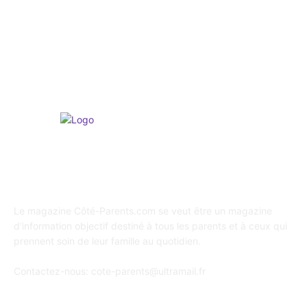
Psychologie
247
Shopping / Conso / Bons Plans
216
Loisirs & Sports
165
A propos de Coté Parents
Le magazine Côté-Parents.com se veut être un magazine
d'information objectif destiné à tous les parents et à ceux qui
prennent soin de leur famille au quotidien.
Contactez-nous:
cote-parents@ultramail.fr