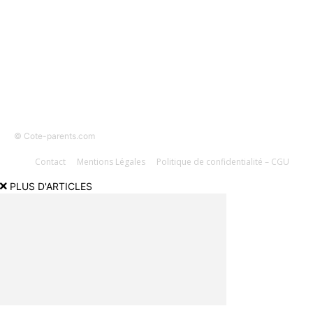
SUIVEZ-NOUS
© Cote-parents.com
Contact
Mentions Légales
Politique de confidentialité – CGU
PLUS D'ARTICLES