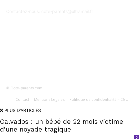
Contactez-nous:
cote-parents@ultramail.fr
SUIVEZ-NOUS
© Cote-parents.com
Contact
Mentions Légales
Politique de confidentialité – CGU
PLUS D'ARTICLES
Calvados : un bébé de 22 mois victime
d’une noyade tragique
0