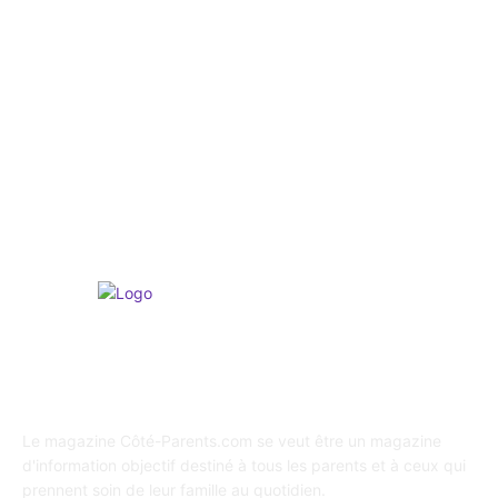
Infos / Actus
304
Education / Scolarité
295
Culture & Activités
265
Psychologie
247
Shopping / Conso / Bons Plans
216
Loisirs & Sports
165
A propos de Coté Parents
Le magazine Côté-Parents.com se veut être un magazine
d'information objectif destiné à tous les parents et à ceux qui
prennent soin de leur famille au quotidien.