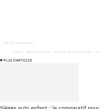
SUIVEZ-NOUS
© Cote-parents.com
Contact
Mentions Légales
Politique de confidentialité – CGU
PLUS D'ARTICLES
Sièges auto enfant : le comparatif pour