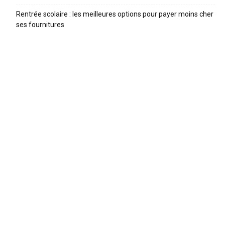
Rentrée scolaire : les meilleures options pour payer moins cher
ses fournitures
ARTICLES RECENTS
Trottinette enfant : comparatif 2026 et guide pour bien
choisir
Trouver une baby-sitter en 2026 : le comparatif des
meilleures plateformes
Quelle taille de vélo pour son enfant ? Le guide par âge
et par taille