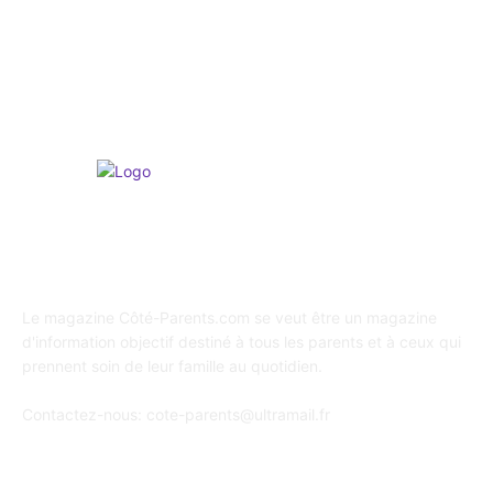
Shopping / Conso / Bons Plans
216
Loisirs & Sports
166
A propos de Coté Parents
Le magazine Côté-Parents.com se veut être un magazine
d'information objectif destiné à tous les parents et à ceux qui
prennent soin de leur famille au quotidien.
Contactez-nous:
cote-parents@ultramail.fr