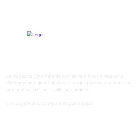
A propos de Coté Parents
Le magazine Côté-Parents.com se veut être un magazine
d'information objectif destiné à tous les parents et à ceux qui
prennent soin de leur famille au quotidien.
Contactez-nous:
cote-parents@ultramail.fr
SUIVEZ-NOUS