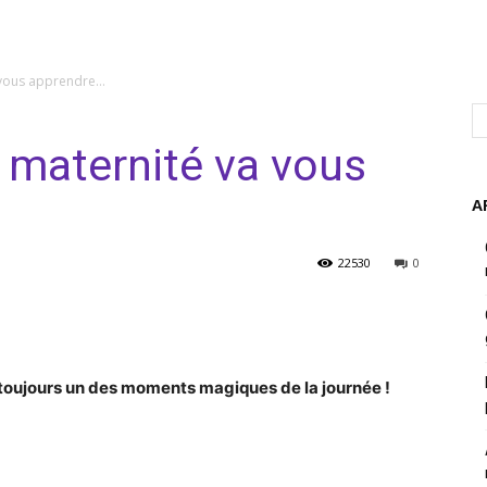
 vous apprendre…
 maternité va vous
A
22530
0
nterest
WhatsApp
a toujours un des moments magiques de la journée !