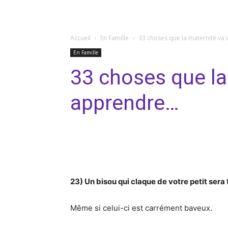
Accueil
En Famille
33 choses que la maternité va
En Famille
33 choses que la
apprendre…
Facebook
Twitter
Pi
23) Un bisou qui claque de votre petit ser
Même si celui-ci est carrément baveux.