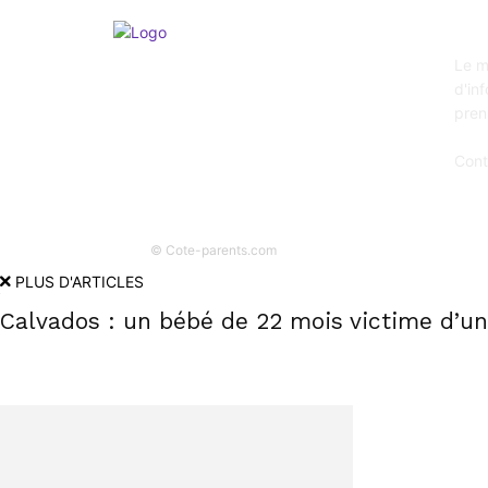
A p
Le m
d'in
pren
Cont
© Cote-parents.com
PLUS D'ARTICLES
Calvados : un bébé de 22 mois victime d’u