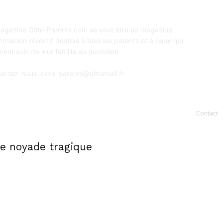
ropos de Coté Parents
S
agazine Côté-Parents.com se veut être un magazine
formation objectif destiné à tous les parents et à ceux qui
nent soin de leur famille au quotidien.
actez-nous:
cote-parents@ultramail.fr
Contact
ne noyade tragique