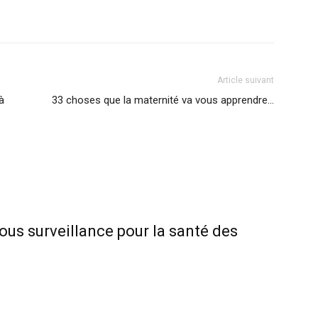
nterest
WhatsApp
Article suivant
à
33 choses que la maternité va vous apprendre…
ous surveillance pour la santé des