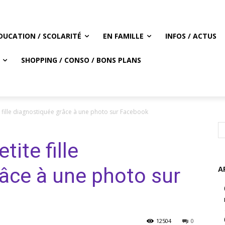
DUCATION / SCOLARITÉ
EN FAMILLE
INFOS / ACTUS
SHOPPING / CONSO / BONS PLANS
te fille diagnostiquée grâce à une photo sur Facebook
tite fille
âce à une photo sur
A
12504
0