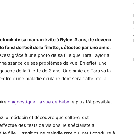
nterest
WhatsApp
acebook de sa maman évite à Rylee, 3 ans, de devenir
fond de l’oeil de la fillette, détectée par une amie,
C’est grâce à une photo de sa fille que Tara Taylor a
nnaissance de ses problèmes de vue. En effet, une
gauche de la fillette de 3 ans. Une amie de Tara va la
t-être d’une maladie oculaire dont serait atteinte la
aire
diagnostiquer la vue de bébé
le plus tôt possible.
ez le médecin et découvre que celle-ci est
ffectué des tests de visions, le spécialiste a
e fille. Il s’agit d’une maladie rare qui peut conduire à