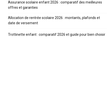
Assurance scolaire enfant 2026 : comparatif des meilleures
offres et garanties
Allocation de rentrée scolaire 2026 : montants, plafonds et
date de versement
Trottinette enfant : comparatif 2026 et guide pour bien choisir
ARTICLES RECENTS
Proposition de loi pour interdire les réseaux sociaux aux
moins de 15 ans
Contrôle parental : 5 applications comparées en 2026