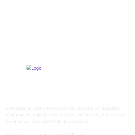
Culture & Activités
265
Psychologie
247
Shopping / Conso / Bons Plans
216
Loisirs & Sports
165
A propos de Coté Parents
Le magazine Côté-Parents.com se veut être un magazine
d'information objectif destiné à tous les parents et à ceux qui
prennent soin de leur famille au quotidien.
Contactez-nous:
cote-parents@ultramail.fr