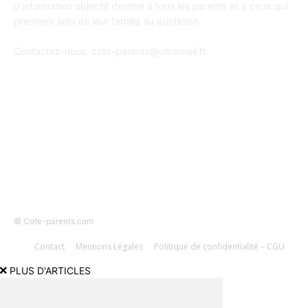
d'information objectif destiné à tous les parents et à ceux qui
prennent soin de leur famille au quotidien.
Contactez-nous:
cote-parents@ultramail.fr
SUIVEZ-NOUS
© Cote-parents.com
Contact
Mentions Légales
Politique de confidentialité – CGU
PLUS D'ARTICLES