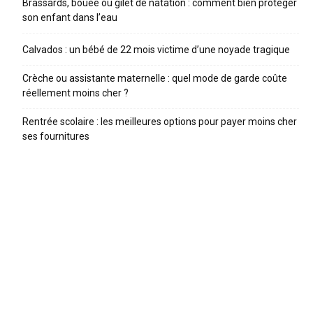
Brassards, bouée ou gilet de natation : comment bien protéger
son enfant dans l’eau
Calvados : un bébé de 22 mois victime d’une noyade tragique
Crèche ou assistante maternelle : quel mode de garde coûte
réellement moins cher ?
Rentrée scolaire : les meilleures options pour payer moins cher
ses fournitures
ARTICLES RECENTS
Trottinette enfant : comparatif 2026 et guide pour bien
choisir