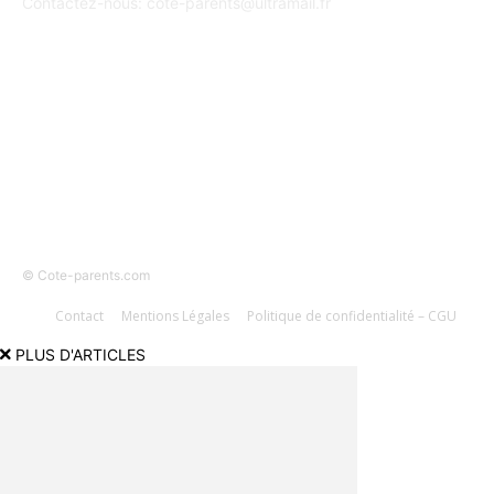
Contactez-nous:
cote-parents@ultramail.fr
SUIVEZ-NOUS
© Cote-parents.com
Contact
Mentions Légales
Politique de confidentialité – CGU
PLUS D'ARTICLES