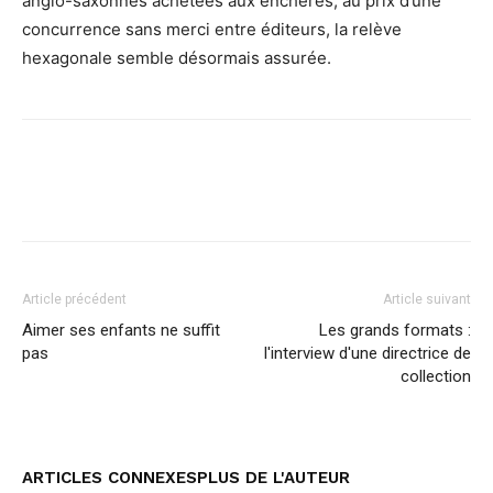
anglo-saxonnes achetées aux enchères, au prix d’une
concurrence sans merci entre éditeurs, la relève
hexagonale semble désormais assurée.
Facebook
Twitter
Pinterest
Article précédent
Article suivant
Aimer ses enfants ne suffit
Les grands formats :
pas
l'interview d'une directrice de
collection
ARTICLES CONNEXES
PLUS DE L'AUTEUR