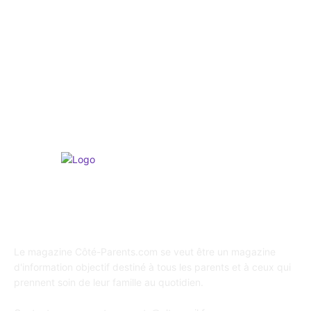
Culture & Activités
265
Psychologie
247
Shopping / Conso / Bons Plans
216
Loisirs & Sports
166
A propos de Coté Parents
Le magazine Côté-Parents.com se veut être un magazine
d'information objectif destiné à tous les parents et à ceux qui
prennent soin de leur famille au quotidien.