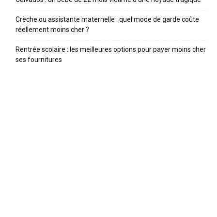
Crèche ou assistante maternelle : quel mode de garde coûte
réellement moins cher ?
Rentrée scolaire : les meilleures options pour payer moins cher
ses fournitures
ARTICLES RECENTS
Trottinette enfant : comparatif 2026 et guide pour bien
choisir
Trouver une baby-sitter en 2026 : le comparatif des
meilleures plateformes